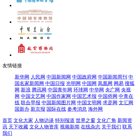
友情链接
新华网
人民网
中国新闻网
中国政府网
中国新闻周刊
中
国名家新闻网
中国日报
光明网
中国网
凤凰网
网易
搜狐
网
新浪
腾讯网
中国青年网
环球网
中华网
央广网
央视
网
中国文艺网
中国作家网
中国艺术报
中国侨网
中青在
线
联合早报
中国新闻图片网
中国文明网
求是网
文汇网
国新办
新京报
国际在线
参考消息
海外网
首页
文化大家
人物访谈
特别报道
世界之窗
文化广角
新闻资
讯
天下收藏
文化人物资库
视频新闻
在线杂志
关于我们
联系
我们