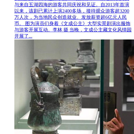
与来自五湖四海的游客共同庆祝和见证。自2013年首演
以来，该剧已累计上演2400多场，接待观众游客超3200
万人次，为当地民众创造就业、发放薪资超6亿元人民
币。 图为演员们身着《文成公主》大型实景剧演出服饰
与游客开展互动。李林 摄 当晚，文成公主藏文化风情园
开展了...