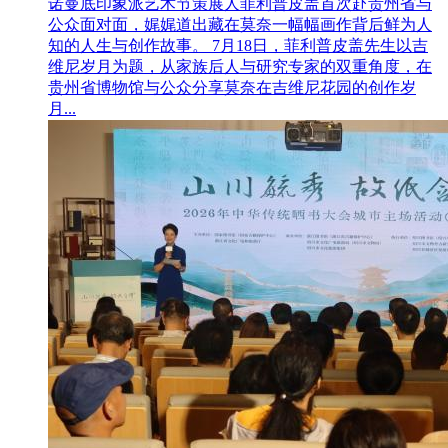
诺曼底印象派艺术节策展人菲利普皮盖首次赴贵州省与
公众面对面，娓娓道出藏在莫奈一幅幅画作背后鲜为人
知的人生与创作故事。 7月18日，菲利普皮盖先生以吉
维尼岁月为题，从家族后人与研究专家的双重角度，在
贵州省博物馆与公众分享莫奈在吉维尼花园的创作岁
月...