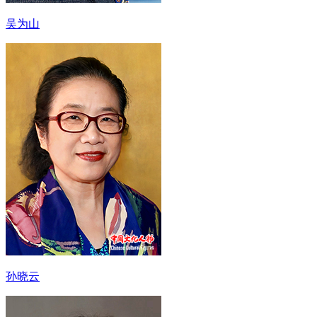
吴为山
孙晓云