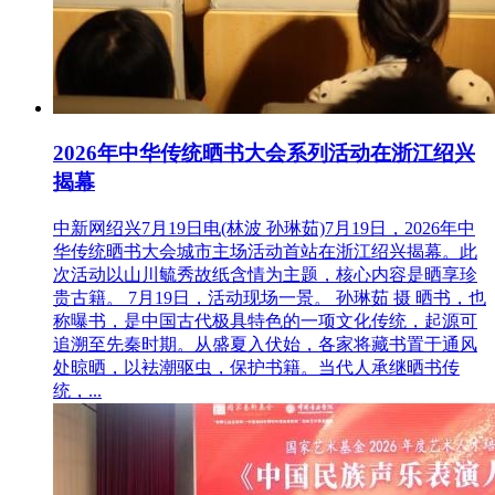
2026年中华传统晒书大会系列活动在浙江绍兴
揭幕
中新网绍兴7月19日电(林波 孙琳茹)7月19日，2026年中
华传统晒书大会城市主场活动首站在浙江绍兴揭幕。此
次活动以山川毓秀故纸含情为主题，核心内容是晒享珍
贵古籍。 7月19日，活动现场一景。 孙琳茹 摄 晒书，也
称曝书，是中国古代极具特色的一项文化传统，起源可
追溯至先秦时期。从盛夏入伏始，各家将藏书置于通风
处晾晒，以袪潮驱虫，保护书籍。当代人承继晒书传
统，...