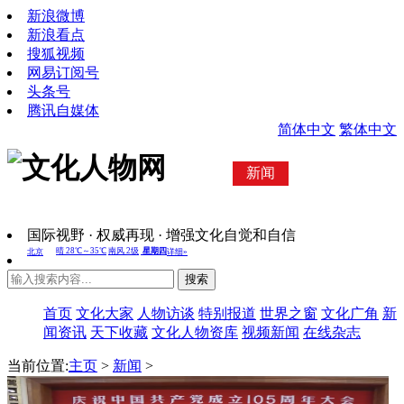
新浪微博
新浪看点
搜狐视频
网易订阅号
头条号
腾讯自媒体
简体中文
繁体中文
新闻
国际视野 · 权威再现 · 增强文化自觉和自信
搜索
首页
文化大家
人物访谈
特别报道
世界之窗
文化广角
新
闻资讯
天下收藏
文化人物资库
视频新闻
在线杂志
当前位置:
主页
>
新闻
>