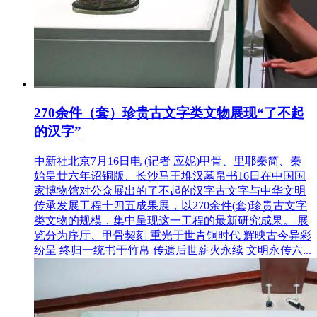
270余件（套）珍贵古文字类文物展现“了不起
的汉字”
中新社北京7月16日电 (记者 应妮)甲骨、里耶秦简、秦
始皇廿六年诏铜版、长沙马王堆汉墓帛书16日在中国国
家博物馆对公众展出的了不起的汉字古文字与中华文明
传承发展工程十四五成果展，以270余件(套)珍贵古文字
类文物的规模，集中呈现这一工程的最新研究成果。 展
览分为序厅、甲骨契刻 重光于世青铜时代 辉映古今异彩
纷呈 终归一统书于竹帛 传遗后世薪火永续 文明永传六...