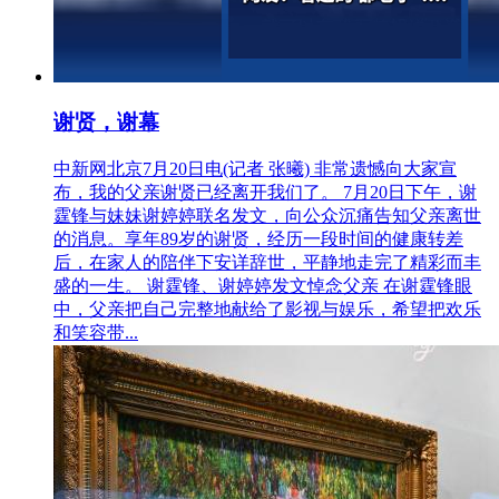
谢贤，谢幕
中新网北京7月20日电(记者 张曦) 非常遗憾向大家宣
布，我的父亲谢贤已经离开我们了。 7月20日下午，谢
霆锋与妹妹谢婷婷联名发文，向公众沉痛告知父亲离世
的消息。享年89岁的谢贤，经历一段时间的健康转差
后，在家人的陪伴下安详辞世，平静地走完了精彩而丰
盛的一生。 谢霆锋、谢婷婷发文悼念父亲 在谢霆锋眼
中，父亲把自己完整地献给了影视与娱乐，希望把欢乐
和笑容带...