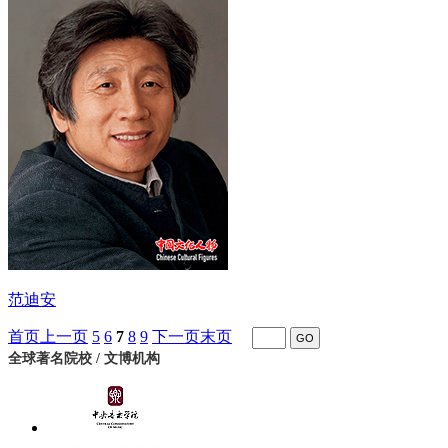
范迪安
首页
上一页
5
6
7
8
9
下一页
末页
全球著名院校 / 文博机构