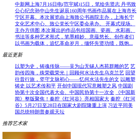
中新网上海7月16日电(范宇斌)15日，笔绘先贤志 丹书致
公心纪念孙中山先生诞辰160周年书画作品展在上海市长
宁区开幕。本次展览由上海致公书画院主办，上海长宁
文化艺术中心、致公党长宁区委会承办。 开幕式现场。
主办方供图 本次展出的作品包括国画、瓷画、水彩画、
书法等多种艺术形式，笔墨精妙、意蕴悠长。创作者们
以书画为载体，追忆革命岁月，缅怀先贤功绩，既饱...
最近更新
以塑为史，铸魂传脉——吴为山无锡人杰苑群雕的艺
艺
韵传四海，殊荣载荣光｜回顾何水法先生乌克兰艺
回望
往昔行旅，坚守文脉初心——忆何水法先生的文
以雕塑
铸史 以艺术传和平
开创中国现代写意雕塑之风
中国剧
协第十次全国代表大会、中国民协第十一次全
《中国新
闻》整版聚焦！秦腔《红河谷》亮相国家大
秦腔《红河
谷》5月27日至28日在国家大剧院隆重上演
习近平同美
国总统特朗普参观天坛
推荐艺术家