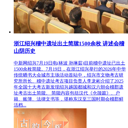
浙江绍兴稽中遗址出土简牍1500余枚 讲述会稽
山阴历史
中新网绍兴7月19日电(林波 孙琳茹)目前稽中遗址已出土
1500余枚简牍。7月19日，在浙江绍兴举行的2026年中华
传统晒书大会城市主场活动首站中，绍兴市文物考古研
究所所长、稽中遗址考古项目负责人李龙彬介绍了2025
年全国十大考古新发现绍兴越国都城和汉六朝会稽郡遗
址考古出土简牍。 简牍内容包括汉代《仓颉篇》、户
籍、账簿、法律文书等，堪称东汉至三国时期会稽郡鲜
活档...