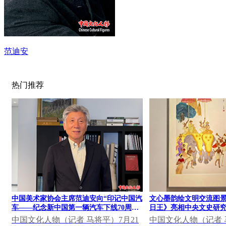
范迪安
热门推荐
中国美术家协会主席范迪安向“印记中国汽
文心墨韵绘文明交流图景
车——纪念新中国第一辆汽车下线70周年
日王》亮相中央文史研究
大众篆刻作品展”发表视频致辞
果展
中国文化人物（记者 马将平）7月21
中国文化人物（记者 马