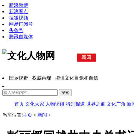
新浪微博
新浪看点
搜狐视频
网易订阅号
头条号
腾讯自媒体
新闻
国际视野 · 权威再现 · 增强文化自觉和自信
搜索
首页
文化大家
人物访谈
特别报道
世界之窗
文化广角
新
当前位置:
主页
>
新闻
>