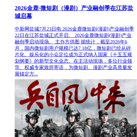
2026金鹿·微短剧（漫剧）产业融创季在江苏盐
城启幕
中新网盐城7月23日电 2026金鹿微短剧(漫剧)产业融创季
22日在江苏盐城正式开启。 2026金鹿微短剧(漫剧)产业
融创季启动现场。 主办方供图 据统计，截至2026年6
月，国内微短剧用户规模已达7.18亿，微短剧已经从碎
片化、娱乐化的小众定位成为正式纳入国家《十五五规
划纲要》的新型文化业态。在主活动现场，多位行业领
导、权威专家致辞寄语，为微短剧、漫剧产业高质量发
展锚定方...