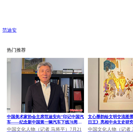
范迪安
热门推荐
中国美术家协会主席范迪安向“印记中国汽
文心墨韵绘文明交流图景
车——纪念新中国第一辆汽车下线70周年
日王》亮相中央文史研究
大众篆刻作品展”发表视频致辞
果展
中国文化人物（记者 马将平）7月21
中国文化人物（记者 马