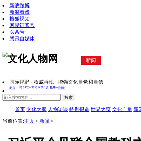
新浪微博
新浪看点
搜狐视频
网易订阅号
头条号
腾讯自媒体
新闻
国际视野 · 权威再现 · 增强文化自觉和自信
搜索
首页
文化大家
人物访谈
特别报道
世界之窗
文化广角
新
当前位置:
主页
>
新闻
>