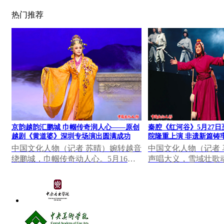
热门推荐
京韵越韵汇鹏城 巾帼传奇润人心——原创
秦腔《红河谷》5月27日
越剧《黄道婆》深圳专场演出圆满成功
院隆重上演 非遗新篇铸
中国文化人物（记者 苏晴）婉转越音
中国文化人物（记者
绕鹏城，巾帼传奇动人心。5月16日
声唱大义，雪域壮歌动
晚，深圳罗湖区凤凰剧场灯火璀璨、
日至28日，由陕西省
座无虚席，北京...
创排的秦腔《红河...