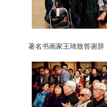
著名书画家王琦致答谢辞