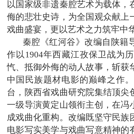
以国家级非遗秦腔艺术为载体，
侮的悲壮史诗，为全国观众献上
戏曲盛宴，更以艺术之力筑牢中
秦腔《红河谷》改编自陕籍导
作以1904年西藏江孜保卫战为
忾、抵御外侮的动人故事，斩获
中国民族题材电影的巅峰之作。
台，陕西省戏曲研究院集结顶尖
一级导演黄定山领衔主创，在冯
成戏曲化重构。改编既坚守民族
电影写实美学与戏曲写意精神的