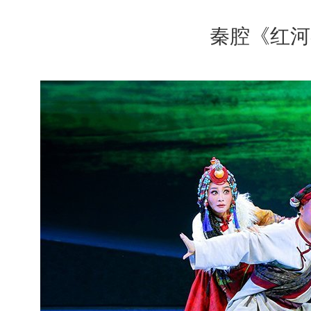
秦腔《红河