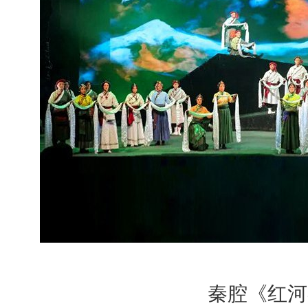
秦腔《红河