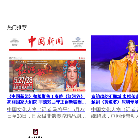
热门推荐
《中国新闻》整版聚焦！秦腔《红河谷》
京韵越韵汇鹏城 巾帼传
亮相国家大剧院 非遗戏曲守正创新破圈出
越剧《黄道婆》深圳专
彩
中国文化人物（记者 马将平）5月27
中国文化人物（记者
日至28日，国家级非遗秦腔精品剧目
绕鹏城，巾帼传奇动人
《红河谷》登陆国家大剧院“百戏中
晚，深圳罗湖区凤凰
华——非遗戏曲展...
座无虚席，北京...