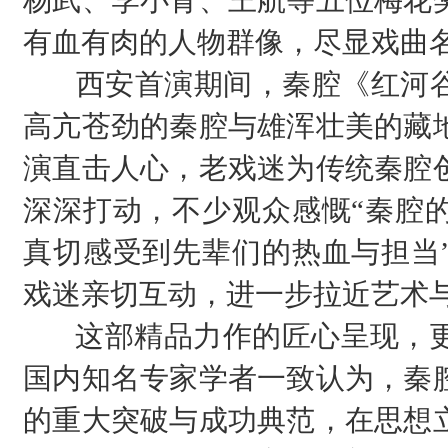
杨武、李小青、王航等五位梅花
有血有肉的人物群像，尽显戏曲
西安首演期间，秦腔《红河谷
高亢苍劲的秦腔与雄浑壮美的藏
演直击人心，老戏迷为传统秦腔
深深打动，不少观众感慨“秦腔
真切感受到先辈们的热血与担当
戏迷亲切互动，进一步拉近艺术
这部精品力作的匠心呈现，更在
国内知名专家学者一致认为，秦
的重大突破与成功典范，在思想