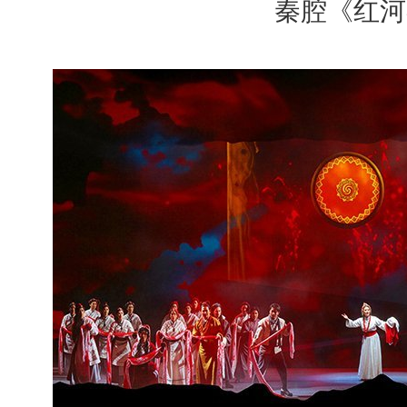
秦腔《红河