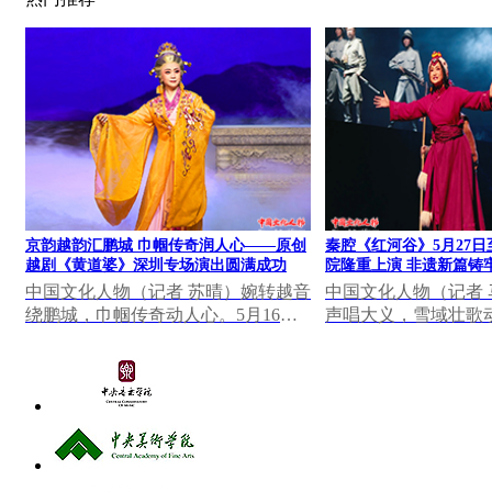
京韵越韵汇鹏城 巾帼传奇润人心——原创
秦腔《红河谷》5月27日
越剧《黄道婆》深圳专场演出圆满成功
院隆重上演 非遗新篇铸
中国文化人物（记者 苏晴）婉转越音
中国文化人物（记者
绕鹏城，巾帼传奇动人心。5月16日
声唱大义，雪域壮歌动
晚，深圳罗湖区凤凰剧场灯火璀璨、
日至28日，由陕西省
座无虚席，北京...
创排的秦腔《红河...