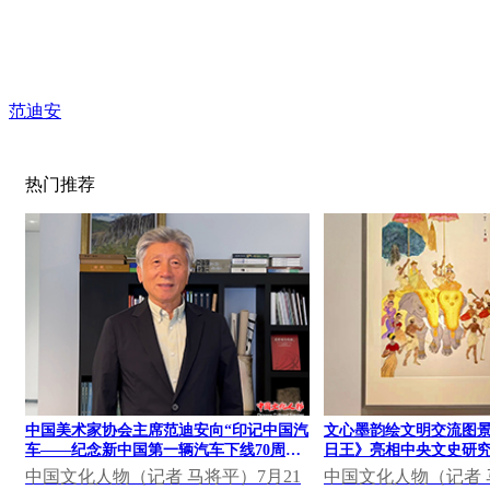
范迪安
热门推荐
中国美术家协会主席范迪安向“印记中国汽
文心墨韵绘文明交流图景
车——纪念新中国第一辆汽车下线70周年
日王》亮相中央文史研究
大众篆刻作品展”发表视频致辞
果展
中国文化人物（记者 马将平）7月21
中国文化人物（记者 马