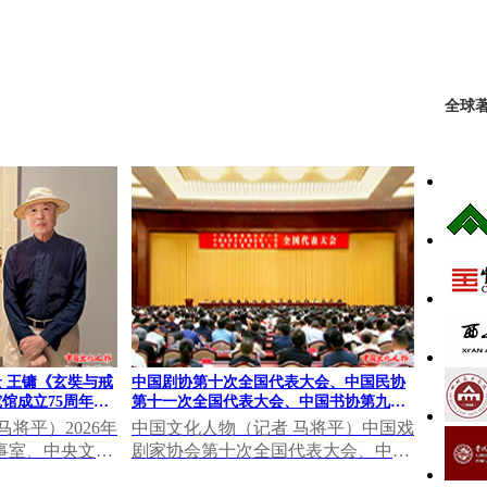
全球著
 王镛《玄奘与戒
中国剧协第十次全国代表大会、中国民协
馆成立75周年成
第十一次全国代表大会、中国书协第九次
全国代表大会在北京召开 李书磊出席开幕
将平）2026年
中国文化人物（记者 马将平）中国戏
式并讲话
事室、中央文史
剧家协会第十次全国代表大会、中国
术馆支持的“文
民间文艺家协会第十一次全国代表大