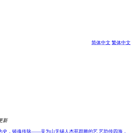
简体中文
繁体中文
更新
为史，铸魂传脉——吴为山无锡人杰苑群雕的艺
艺韵传四海，