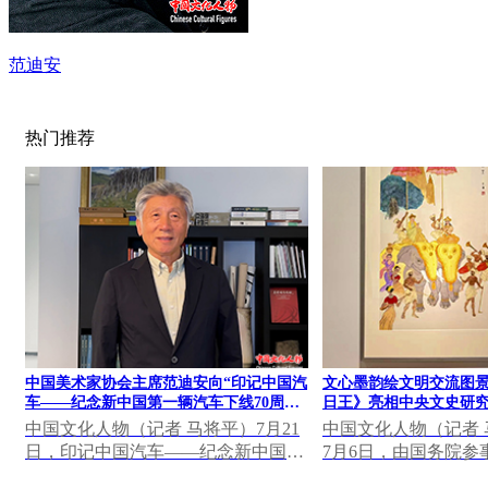
范迪安
热门推荐
中国美术家协会主席范迪安向“印记中国汽
文心墨韵绘文明交流图景
车——纪念新中国第一辆汽车下线70周年
日王》亮相中央文史研究
大众篆刻作品展”发表视频致辞
果展
中国文化人物（记者 马将平）7月21
中国文化人物（记者 马
日，印记中国汽车——纪念新中国第
7月6日，由国务院参
一辆汽车下线70周年大众篆刻作品展
研究馆主办，中国美