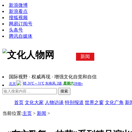
新浪微博
新浪看点
搜狐视频
网易订阅号
头条号
腾讯自媒体
新闻
国际视野 · 权威再现 · 增强文化自觉和自信
搜索
首页
文化大家
人物访谈
特别报道
世界之窗
文化广角
新
当前位置:
主页
>
新闻
>