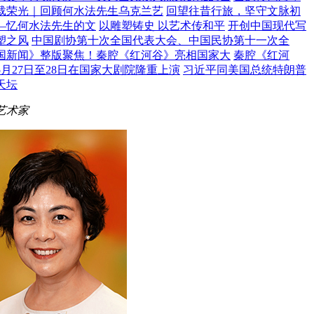
载荣光｜回顾何水法先生乌克兰艺
回望往昔行旅，坚守文脉初
—忆何水法先生的文
以雕塑铸史 以艺术传和平
开创中国现代写
塑之风
中国剧协第十次全国代表大会、中国民协第十一次全
国新闻》整版聚焦！秦腔《红河谷》亮相国家大
秦腔《红河
5月27日至28日在国家大剧院隆重上演
习近平同美国总统特朗普
天坛
艺术家