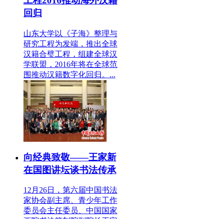
工程2016推动海外汉籍
回归
山东大学以《子海》整理与
研究工程为发端，推出全球
汉籍合璧工程，组建全球汉
学联盟，2016年将在全球范
围推动汉籍数字化回归。...
向经典致敬——王家新
在国图讲坛谈书法传承
12月26日，第六届中国书法
家协会副主席、青少年工作
委员会主任委员、中国国家