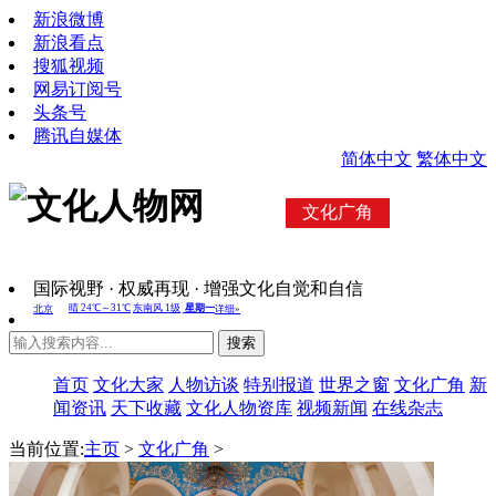
新浪微博
新浪看点
搜狐视频
网易订阅号
头条号
腾讯自媒体
简体中文
繁体中文
文化广角
国际视野 · 权威再现 · 增强文化自觉和自信
搜索
首页
文化大家
人物访谈
特别报道
世界之窗
文化广角
新
闻资讯
天下收藏
文化人物资库
视频新闻
在线杂志
当前位置:
主页
>
文化广角
>