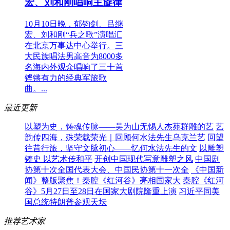
宏、刘和刚唱响主旋律
10月10日晚，郁钧剑、吕继
宏、刘和刚“兵之歌”演唱汇
在北京万事达中心举行。三
大民族唱法男高音为8000多
名海内外观众唱响了三十首
铿锵有力的经典军旅歌
曲。...
最近更新
以塑为史，铸魂传脉——吴为山无锡人杰苑群雕的艺
艺
韵传四海，殊荣载荣光｜回顾何水法先生乌克兰艺
回望
往昔行旅，坚守文脉初心——忆何水法先生的文
以雕塑
铸史 以艺术传和平
开创中国现代写意雕塑之风
中国剧
协第十次全国代表大会、中国民协第十一次全
《中国新
闻》整版聚焦！秦腔《红河谷》亮相国家大
秦腔《红河
谷》5月27日至28日在国家大剧院隆重上演
习近平同美
国总统特朗普参观天坛
推荐艺术家