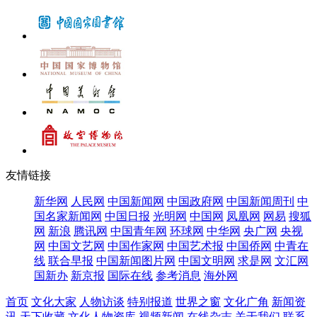
友情链接
新华网
人民网
中国新闻网
中国政府网
中国新闻周刊
中
国名家新闻网
中国日报
光明网
中国网
凤凰网
网易
搜狐
网
新浪
腾讯网
中国青年网
环球网
中华网
央广网
央视
网
中国文艺网
中国作家网
中国艺术报
中国侨网
中青在
线
联合早报
中国新闻图片网
中国文明网
求是网
文汇网
国新办
新京报
国际在线
参考消息
海外网
首页
文化大家
人物访谈
特别报道
世界之窗
文化广角
新闻资
讯
天下收藏
文化人物资库
视频新闻
在线杂志
关于我们
联系