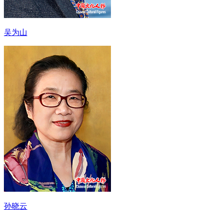
吴为山
孙晓云