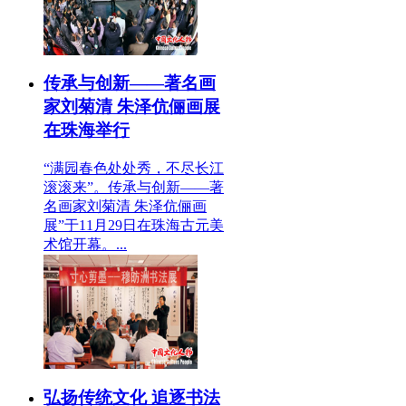
传承与创新——著名画
家刘菊清 朱泽伉俪画展
在珠海举行
“满园春色处处秀，不尽长江
滚滚来”。传承与创新——著
名画家刘菊清 朱泽伉俪画
展”于11月29日在珠海古元美
术馆开幕。...
弘扬传统文化 追逐书法