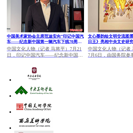
中国美术家协会主席范迪安向“印记中国汽
文心墨韵绘文明交流图景
车——纪念新中国第一辆汽车下线70周年
日王》亮相中央文史研究
大众篆刻作品展”发表视频致辞
果展
中国文化人物（记者 马将平）7月21
中国文化人物（记者 马
日，印记中国汽车——纪念新中国第
7月6日，由国务院参
一辆汽车下线70周年大众篆刻作品展
研究馆主办，中国美
在中国一汽博物馆...
心墨韵——中央...